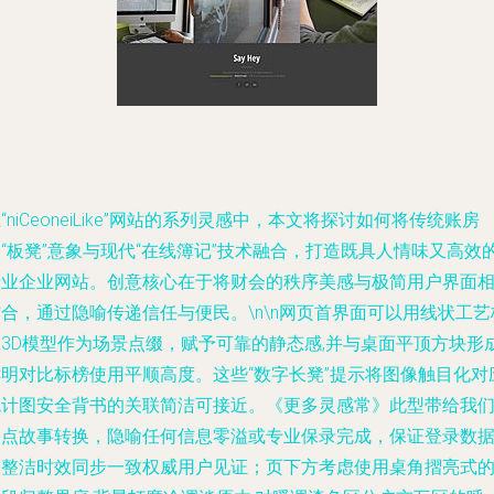
“niCeoneiLike”网站的系列灵感中，本文将探讨如何将传统账房
“板凳”意象与现代“在线簿记”技术融合，打造既具人情味又高效
专业企业网站。创意核心在于将财会的秩序美感与极简用户界面
合，通过隐喻传递信任与便民。\n\n网页首界面可以用线状工艺
凳3D模型作为场景点缀，赋予可靠的静态感,并与桌面平顶方块形
鲜明对比标榜使用平顺高度。这些“数字长凳”提示将图像触目化对
统计图安全背书的关联简洁可接近。《更多灵感常》此型带给我
一点故事转换，隐喻任何信息零溢或专业保录完成，保证登录数
的整洁时效同步一致权威用户见证；页下方考虑使用桌角摺亮式